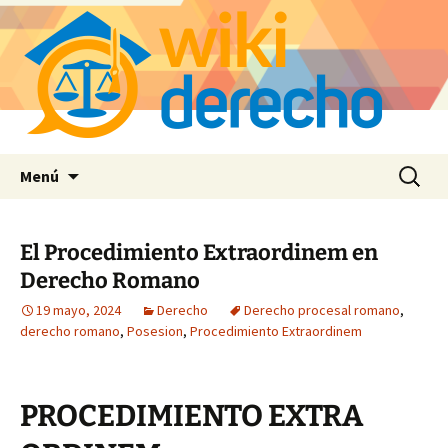
Saltar
Buscar:
Menú
al
contenido
El Procedimiento Extraordinem en
Derecho Romano
19 mayo, 2024
Derecho
Derecho procesal romano
,
derecho romano
,
Posesion
,
Procedimiento Extraordinem
PROCEDIMIENTO EXTRA