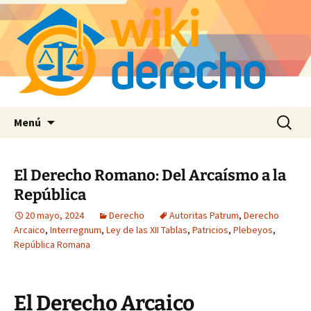
Saltar
Buscar:
Menú
al
contenido
El Derecho Romano: Del Arcaísmo a la
República
20 mayo, 2024
Derecho
Autoritas Patrum
,
Derecho
Arcaico
,
Interregnum
,
Ley de las XII Tablas
,
Patricios
,
Plebeyos
,
República Romana
El Derecho Arcaico