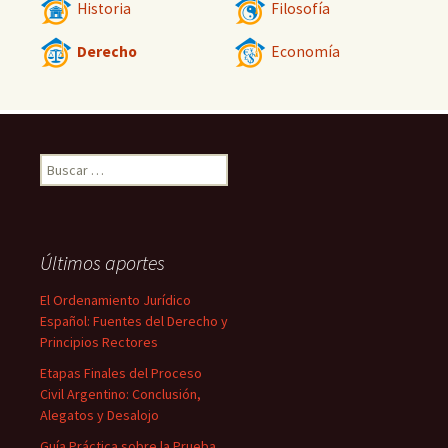
Historia
Filosofía
Derecho
Economía
Buscar:
Últimos aportes
El Ordenamiento Jurídico
Español: Fuentes del Derecho y
Principios Rectores
Etapas Finales del Proceso
Civil Argentino: Conclusión,
Alegatos y Desalojo
Guía Práctica sobre la Prueba