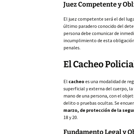
Juez Competente y Obl
El juez competente será el del luga
último paradero conocido del deten
persona debe comunicar de inmedia
incumplimiento de esta obligación 
penales.
El Cacheo Polici
El
cacheo
es una modalidad de regi
superficial y externa del cuerpo, l
mano de una persona, con el objeti
delito o pruebas ocultas. Se encue
marzo, de protección de la segu
18 y 20.
Fundamento Legal y Ob