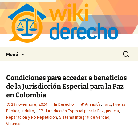
Saltar
Buscar:
Menú
al
contenido
Condiciones para acceder a beneficios
de la Jurisdicción Especial para la Paz
en Colombia
23 noviembre, 2024
Derecho
Amnistía
,
Farc
,
Fuerza
Pública
,
indulto
,
JEP
,
Jurisdicción Especial para la Paz
,
justicia
,
Reparación y No Repetición
,
Sistema Integral de Verdad
,
Víctimas