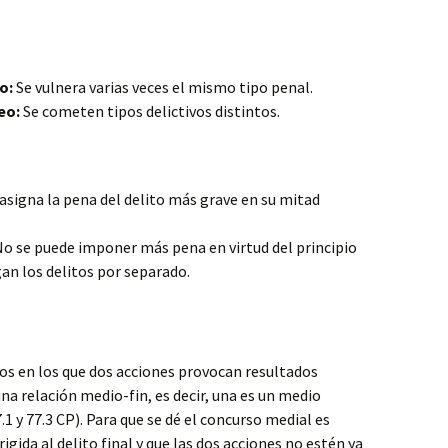
o:
Se vulnera varias veces el mismo tipo penal.
eo:
Se cometen tipos delictivos distintos.
asigna la pena del delito más grave en su mitad
o se puede imponer más pena en virtud del principio
gan los delitos por separado.
sos en los que dos acciones provocan resultados
na relación medio-fin, es decir, una es un medio
.1 y 77.3 CP). Para que se dé el concurso medial es
igida al delito final y que las dos acciones no estén ya