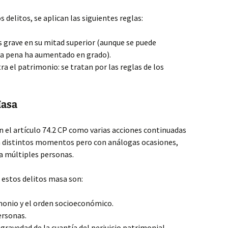
 delitos, se aplican las siguientes reglas:
s grave en su mitad superior (aunque se puede
 la pena ha aumentado en grado).
a el patrimonio: se tratan por las reglas de los
Masa
n el artículo 74.2 CP como varias acciones continuadas
n distintos momentos pero con análogas ocasiones,
a múltiples personas.
n estos delitos masa son:
monio y el orden socioeconómico.
ersonas.
gravedad de la cuantía del perjuicio patrimonial