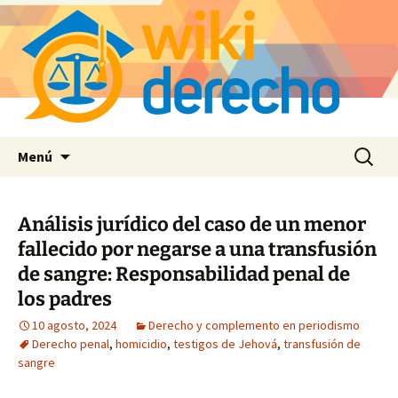
Saltar
Buscar:
Menú
al
contenido
Análisis jurídico del caso de un menor
fallecido por negarse a una transfusión
de sangre: Responsabilidad penal de
los padres
10 agosto, 2024
Derecho y complemento en periodismo
Derecho penal
,
homicidio
,
testigos de Jehová
,
transfusión de
sangre