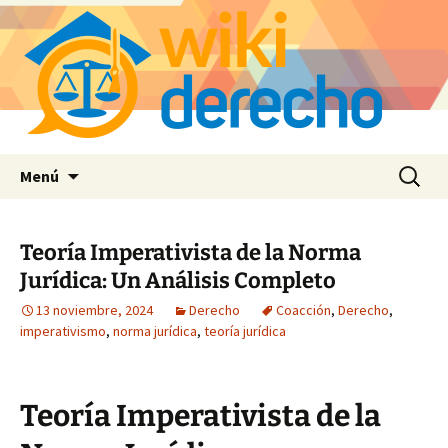
Saltar
Buscar:
Menú
al
contenido
Teoría Imperativista de la Norma
Jurídica: Un Análisis Completo
13 noviembre, 2024
Derecho
Coacción
,
Derecho
,
imperativismo
,
norma jurídica
,
teoría jurídica
Teoría Imperativista de la