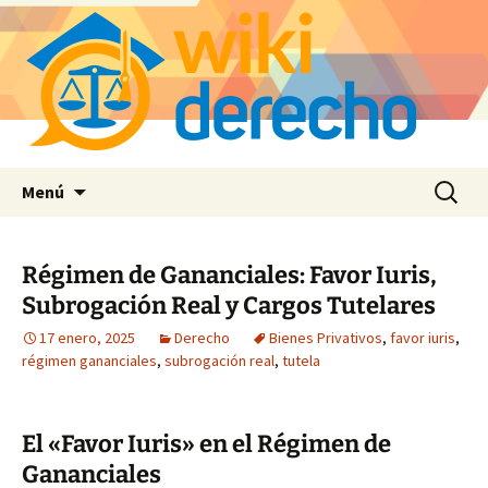
Saltar
Buscar:
Menú
al
contenido
Régimen de Gananciales: Favor Iuris,
Subrogación Real y Cargos Tutelares
17 enero, 2025
Derecho
Bienes Privativos
,
favor iuris
,
régimen gananciales
,
subrogación real
,
tutela
El «Favor Iuris» en el Régimen de
Gananciales