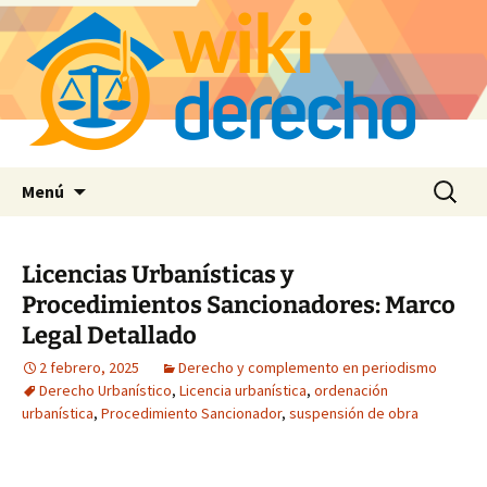
Saltar
Buscar:
Menú
al
contenido
Licencias Urbanísticas y
Procedimientos Sancionadores: Marco
Legal Detallado
2 febrero, 2025
Derecho y complemento en periodismo
Derecho Urbanístico
,
Licencia urbanística
,
ordenación
urbanística
,
Procedimiento Sancionador
,
suspensión de obra