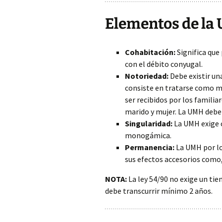
Elementos de la
Cohabitación:
Significa que
con el débito conyugal.
Notoriedad:
Debe existir un
consiste en tratarse como ma
ser recibidos por los familia
marido y mujer. La UMH debe
Singularidad:
La UMH exige 
monogámica.
Permanencia:
La UMH por l
sus efectos accesorios como,
NOTA:
La ley 54/90 no exige un ti
debe transcurrir mínimo 2 años.