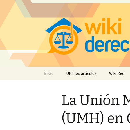
Saltar
Inicio
Últimos artículos
Wiki Red
al
contenido
La Unión M
(UMH) en 