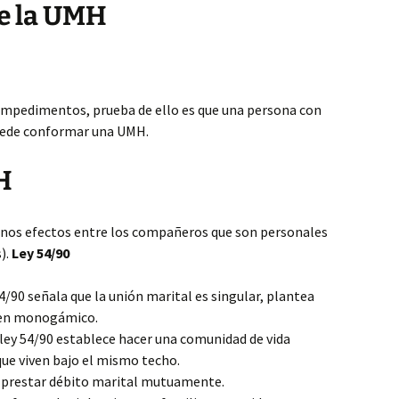
e la UMH
impedimentos, prueba de ello es que una persona con
uede conformar una UMH.
H
unos efectos entre los compañeros que son personales
).
Ley 54/90
 54/90 señala que la unión marital es singular, plantea
imen monogámico.
a ley 54/90 establece hacer una comunidad de vida
ue viven bajo el mismo techo.
e prestar débito marital mutuamente.