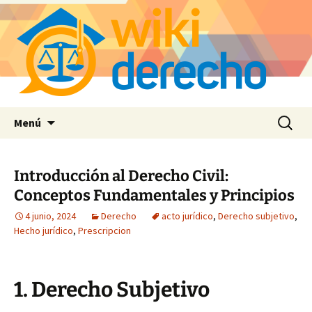
Saltar
Buscar:
Menú
al
contenido
Introducción al Derecho Civil:
Conceptos Fundamentales y Principios
4 junio, 2024
Derecho
acto jurídico
,
Derecho subjetivo
,
Hecho jurídico
,
Prescripcion
1. Derecho Subjetivo