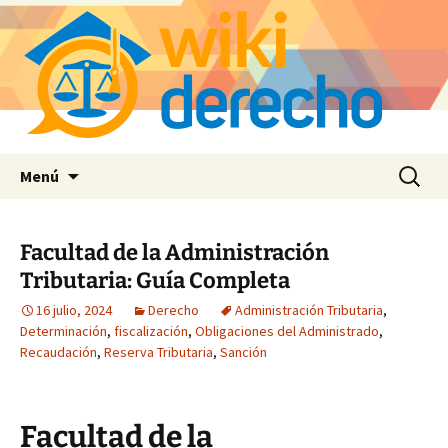
Saltar
Buscar:
Menú
al
contenido
Facultad de la Administración
Tributaria: Guía Completa
16 julio, 2024
Derecho
Administración Tributaria
,
Determinación
,
fiscalización
,
Obligaciones del Administrado
,
Recaudación
,
Reserva Tributaria
,
Sanción
Facultad de la