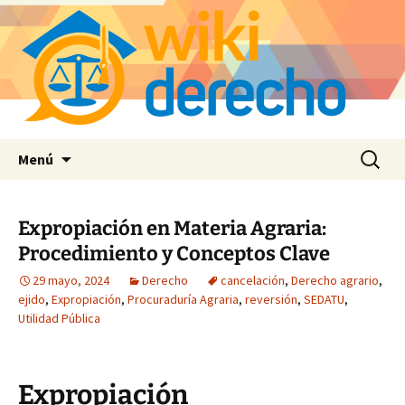
Saltar
Buscar:
Menú
al
contenido
Expropiación en Materia Agraria:
Procedimiento y Conceptos Clave
29 mayo, 2024
Derecho
cancelación
,
Derecho agrario
,
ejido
,
Expropiación
,
Procuraduría Agraria
,
reversión
,
SEDATU
,
Utilidad Pública
Expropiación