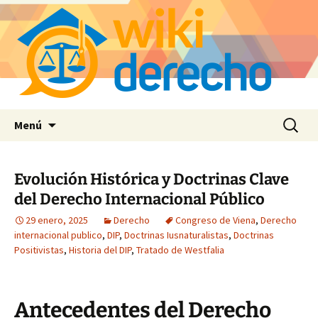
Saltar
Buscar:
Menú
al
contenido
Evolución Histórica y Doctrinas Clave
del Derecho Internacional Público
29 enero, 2025
Derecho
Congreso de Viena
,
Derecho
internacional publico
,
DIP
,
Doctrinas Iusnaturalistas
,
Doctrinas
Positivistas
,
Historia del DIP
,
Tratado de Westfalia
Antecedentes del Derecho