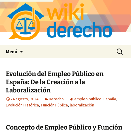
Saltar
Buscar:
Menú
al
contenido
Evolución del Empleo Público en
España: De la Creación a la
Laboralización
24 agosto, 2024
Derecho
empleo público
,
España
,
Evolución Histórica
,
Función Pública
,
laboralización
Concepto de Empleo Público y Función