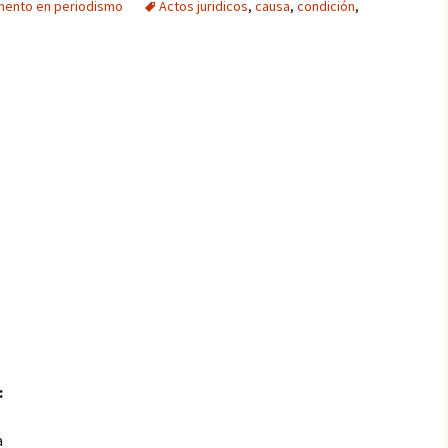
mento en periodismo
Actos juridicos
,
causa
,
condición
,
:
a