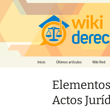
Saltar
Inicio
Últimos artículos
Wiki Red
al
contenido
Elementos 
Actos Jurí