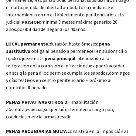
permanente,resopsnabilidad personal subsidiaria x impago
d multa.perdida de libertad ambulatoria mediante el
internamiento en un establecimiento penitenciario x sts
judicial.
PRISION:
minima 3 meses máxima generico 20
años.posibilidad de llegar a los 40años.
LOCAL permanente
.:duración hasta 6meses:
pena
sustitutiva
:obliga al penado a permanecer en su domicilio
fijado x juez en sts.
pena principal
.:atendiendo a la
reiteración en la comisión d infracción juez podrá acordar
en sts q la pena d loc.perm.se cumpla los sabados,domingos
y días festivos en centro penitenciario + próximo al
domicilio dl penado.
PENAS PRIVATIVAS OTROS D
: inhabilitación
absoluta,especial,suspensión d empleo o cargo pub,
conducir,tenencia armas,residir.
PENAS PECUNIARIAS.MULTA
.consistira en la imposición al