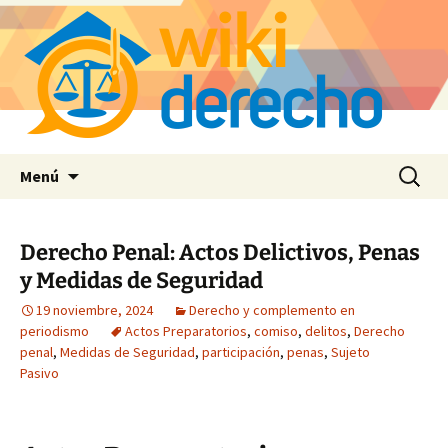
Saltar
Buscar:
Menú
al
contenido
Derecho Penal: Actos Delictivos, Penas
y Medidas de Seguridad
19 noviembre, 2024
Derecho y complemento en
periodismo
Actos Preparatorios
,
comiso
,
delitos
,
Derecho
penal
,
Medidas de Seguridad
,
participación
,
penas
,
Sujeto
Pasivo