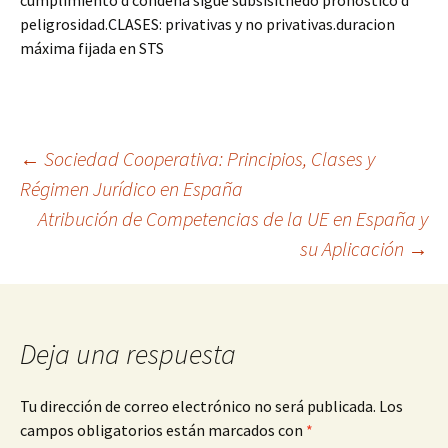
cumplimiento d condena sigue subsisitnedo pronostico d
peligrosidad.CLASES: privativas y no privativas.duracion
máxima fijada en STS
Navegación
←
Sociedad Cooperativa: Principios, Clases y
Régimen Jurídico en España
Atribución de Competencias de la UE en España y
de
su Aplicación
→
entradas
Deja una respuesta
Tu dirección de correo electrónico no será publicada.
Los
campos obligatorios están marcados con
*