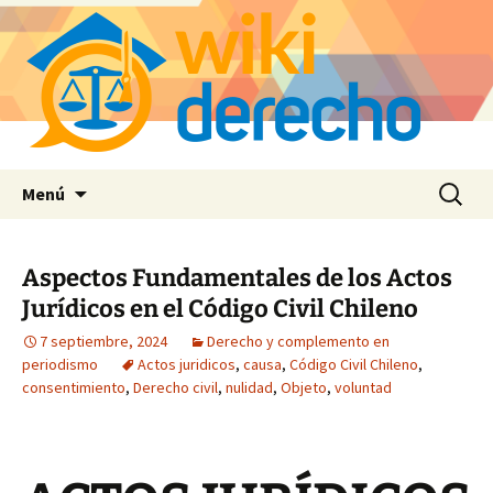
Saltar
Buscar:
Menú
al
contenido
Aspectos Fundamentales de los Actos
Jurídicos en el Código Civil Chileno
7 septiembre, 2024
Derecho y complemento en
periodismo
Actos juridicos
,
causa
,
Código Civil Chileno
,
consentimiento
,
Derecho civil
,
nulidad
,
Objeto
,
voluntad