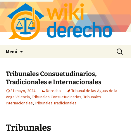
Saltar
Buscar:
Menú
al
contenido
Tribunales Consuetudinarios,
Tradicionales e Internacionales
31 mayo, 2024
Derecho
Tribunal de las Aguas de la
Vega Valencia
,
Tribunales Consuetudinarios
,
Tribunales
Internacionales
,
Tribunales Tradicionales
Tribunales