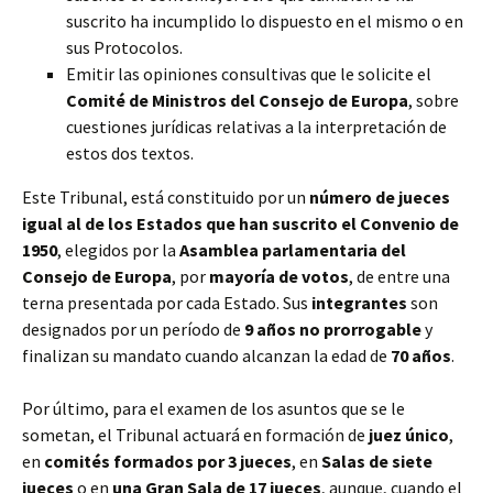
suscrito ha incumplido lo dispuesto en el mismo o en
sus Protocolos.
Emitir las opiniones consultivas que le solicite el
Comité de Ministros del Consejo de Europa
, sobre
cuestiones jurídicas relativas a la interpretación de
estos dos textos.
Este Tribunal, está constituido por un
número de jueces
igual al de los Estados que han suscrito el Convenio de
1950
, elegidos por la
Asamblea parlamentaria del
Consejo de Europa
, por
mayoría de votos
, de entre una
terna presentada por cada Estado. Sus
integrantes
son
designados por un período de
9 años no prorrogable
y
finalizan su mandato cuando alcanzan la edad de
70 años
.
Por último, para el examen de los asuntos que se le
sometan, el Tribunal actuará en formación de
juez único
,
en
comités formados por 3 jueces
, en
Salas de siete
jueces
o en
una Gran Sala de 17 jueces
, aunque, cuando el