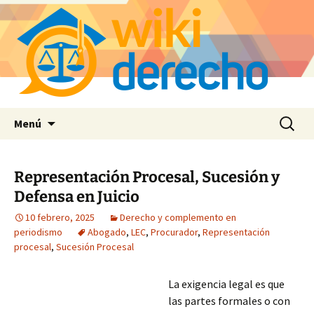
Saltar
Buscar:
Menú
al
contenido
Representación Procesal, Sucesión y
Defensa en Juicio
10 febrero, 2025
Derecho y complemento en
periodismo
Abogado
,
LEC
,
Procurador
,
Representación
procesal
,
Sucesión Procesal
La exigencia legal es que
las partes formales o con