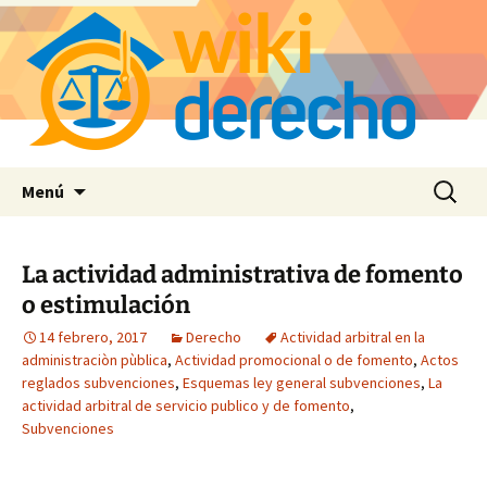
Saltar
Buscar:
Menú
al
contenido
La actividad administrativa de fomento
o estimulación
14 febrero, 2017
Derecho
Actividad arbitral en la
administraciòn pùblica
,
Actividad promocional o de fomento
,
Actos
reglados subvenciones
,
Esquemas ley general subvenciones
,
La
actividad arbitral de servicio publico y de fomento
,
Subvenciones