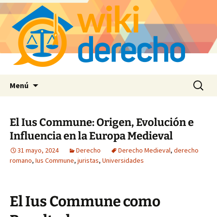
Saltar
Buscar:
Menú
al
contenido
El Ius Commune: Origen, Evolución e
Influencia en la Europa Medieval
31 mayo, 2024
Derecho
Derecho Medieval
,
derecho
romano
,
Ius Commune
,
juristas
,
Universidades
El Ius Commune como