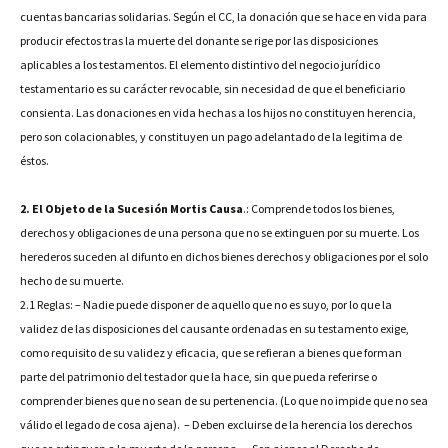
cuentas bancarias solidarias. Según el CC, la donación que se hace en vida para
producir efectos tras la muerte del donante se rige por las disposiciones
aplicables a los testamentos. El elemento distintivo del negocio jurídico
testamentario es su carácter revocable, sin necesidad de que el beneficiario
consienta. Las donaciones en vida hechas a los hijos no constituyen herencia,
pero son colacionables, y constituyen un pago adelantado de la legitima de
éstos.
2. El Objeto de la Sucesión Mortis Causa
.: Comprende todos los bienes,
derechos y obligaciones de una persona que no se extinguen por su muerte. Los
herederos suceden al difunto en dichos bienes derechos y obligaciones por el solo
hecho de su muerte.
2.1 Reglas: – Nadie puede disponer de aquello que no es suyo, por lo que la
validez de las disposiciones del causante ordenadas en su testamento exige,
como requisito de su validez y eficacia, que se refieran a bienes que forman
parte del patrimonio del testador que la hace, sin que pueda referirse o
comprender bienes que no sean de su pertenencia. (Lo que no impide que no sea
válido el legado de cosa ajena). – Deben excluirse de la herencia los derechos