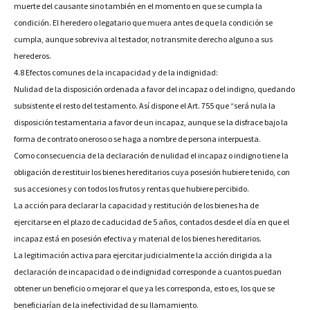
muerte del causante sino también en el momento en que se cumpla la
condición. El heredero o legatario que muera antes de que la condición se
cumpla, aunque sobreviva al testador, no transmite derecho alguno a sus
herederos.
4.8 Efectos comunes de la incapacidad y de la indignidad:
Nulidad de la disposición ordenada a favor del incapaz o del indigno, quedando
subsistente el resto del testamento. Así dispone el Art. 755 que “será nula la
disposición testamentaria a favor de un incapaz, aunque se la disfrace bajo la
forma de contrato oneroso o se haga a nombre de persona interpuesta.
Como consecuencia de la declaración de nulidad el incapaz o indigno tiene la
obligación de restituir los bienes hereditarios cuya posesión hubiere tenido, con
sus accesiones y con todos los frutos y rentas que hubiere percibido.
La acción para declarar la capacidad y restitución de los bienes ha de
ejercitarse en el plazo de caducidad de 5 años, contados desde el día en que el
incapaz está en posesión efectiva y material de los bienes hereditarios.
La legitimación activa para ejercitar judicialmente la acción dirigida a la
declaración de incapacidad o de indignidad corresponde a cuantos puedan
obtener un beneficio o mejorar el que ya les corresponda, esto es, los que se
beneficiarían de la inefectividad de su llamamiento.