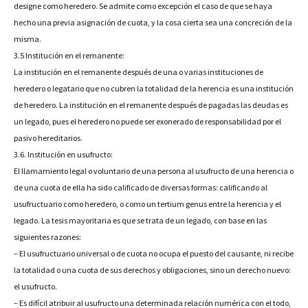
designe como heredero. Se admite como excepción el caso de que se haya
hecho una previa asignación de cuota, y la cosa cierta sea una concreción de la
misma.
3.5 Institución en el remanente:
La institución en el remanente después de una o varias instituciones de
heredero o legatario que no cubren la totalidad de la herencia es una institución
de heredero. La institución en el remanente después de pagadas las deudas es
un legado, pues el heredero no puede ser exonerado de responsabilidad por el
pasivo hereditarios.
3.6. Institución en usufructo:
El llamamiento legal o voluntario de una persona al usufructo de una herencia o
de una cuota de ella ha sido calificado de diversas formas: calificando al
usufructuario como heredero, o como un tertium genus entre la herencia y el
legado. La tesis mayoritaria es que se trata de un legado, con base en las
siguientes razones:
– El usufructuario universal o de cuota no ocupa el puesto del causante, ni recibe
la totalidad o una cuota de sus derechos y obligaciones, sino un derecho nuevo:
el usufructo.
– Es difícil atribuir al usufructo una determinada relación numérica con el todo,