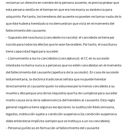
reclamar un derecho en nombre de la persona ausente, es preciso probar que
esta persona existía en el tiempo en que era necesaria su existencia para
adquirirlo. Por tanto, los herederos del ausente no pueden reclamar nada de lo
que éste hubiera heredado si no demuestran que vivía en el momento del
fallecimiento del causante.
– Supuesto del nasciturus (concebido no nacido): el concebido se tiene por
nacido para todos los efectos que le sean favorables. Por tanto, el nasciturus
tiene capacidad legal para suceder.
– Llamamiento a los no concebidos (concepturus): el CC en la sucesión
intestada no llama nunca a personas que no estén concebidas en el momento
del fallecimiento del causante (apertura de la sucesión). En caso de sucesión
testamentaria, la doctrina tradicional señala que no puede heredar
directamente al causante quien no estuviese por lo menos concebido a su
muerte y ello porque uno de los requisitos que ha de cumplirse para suceder
mortis causa es la de la sobrevivencia del heredero al causante. Esta regla
general negativa tiene algunas excepciones: la sustitución fideicomisaria,
legados, institución sujeta a condición suspensiva (la condición suspensiva
debe entenderse implícita siempre que se instituya a un no concebido).
– Personas jurídicas en formación al fallecimiento del causante