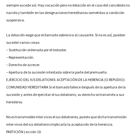
siempre sucede así. Hay vocación pero no delación en el caso del concebido no
nacido y también en las designaciones hereditarias sometidas a condición
suspensiva.
La delación exige que el llamado sobreviva al causante. SI no es así, pueden
suceder varias cosas:
– Sustitución ordenada por el testador.
– Representación.
– Derecho de acrecer.
– Apertura de la sucesión intestada sobre la parte del premuerto.
EJERCICIO DEL IUS DELATIONIS: ACEPTACIÓN DE LA HERENCIA (O REPUDIO):
COMUNIDAD HEREDITARIA Si el llamado fallece después de la apertura de la
sucesión y antes de ejercitar el ius delationis, su derecho se transmite a sus
herederos.
No es transmisible inter vivos el ius delationes, puesto que dicha transmisión
inter vivos del ius delationis implicaría la aceptación de la herencia.
PARTICIÓN Lección 10.