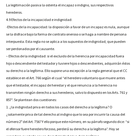
La legitimación pasiva la ostenta el incapaz o indigno, sus respectivos
herederos.
4.9 Efectos de la incapacidad e indignidad:
-Efectos de la incapacidad: la disposición a favor de un incapaz es nula, aunque
se la disfrace bajo la forma de contrato oneroso o se haga a nombre de persona
interpuesta. Esta regla no se aplica a los supuestos de indignidad, que pueden
ser perdonados por el causante.
– Efectos de la indignidad: si el excluido de la herencia por incapacidad fuera
hijo o descendiente del testador y tuviere hijos o descendientes, adquirirán éstos
su derecho a la legítima. Ello supone una excepción a la regla general que el CC
establece en el Art. 766 según el cual “el heredero voluntario que muere antes
que el testador, el incapaz de heredar y el que renuncia a la herencia no
transmiten ningún derecho a sus herederos, salvo lo dispuesto en los Arts. 761 y
857”. Se plantean dos cuestiones:
1. ¿la indignidad priva en todos los casos del derecho a la legítima? O
¿solamente priva de tal derecho al indigno que lo sea por incurrir la causa del
número 2º del Art. 756? Y ello porque este número, en su párrafo segundo dice: “si
el ofensor fuere heredero forzoso, perderá su derecho a la legítima”. Hoy se