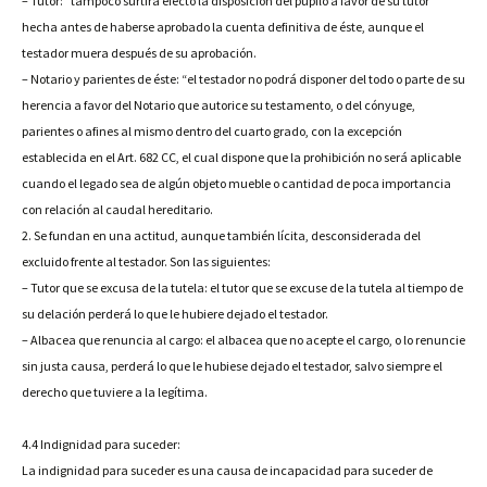
– Tutor: “tampoco surtirá efecto la disposición del pupilo a favor de su tutor
hecha antes de haberse aprobado la cuenta definitiva de éste, aunque el
testador muera después de su aprobación.
– Notario y parientes de éste: “el testador no podrá disponer del todo o parte de su
herencia a favor del Notario que autorice su testamento, o del cónyuge,
parientes o afines al mismo dentro del cuarto grado, con la excepción
establecida en el Art. 682 CC, el cual dispone que la prohibición no será aplicable
cuando el legado sea de algún objeto mueble o cantidad de poca importancia
con relación al caudal hereditario.
2. Se fundan en una actitud, aunque también lícita, desconsiderada del
excluido frente al testador. Son las siguientes:
– Tutor que se excusa de la tutela: el tutor que se excuse de la tutela al tiempo de
su delación perderá lo que le hubiere dejado el testador.
– Albacea que renuncia al cargo: el albacea que no acepte el cargo, o lo renuncie
sin justa causa, perderá lo que le hubiese dejado el testador, salvo siempre el
derecho que tuviere a la legítima.
4.4 Indignidad para suceder:
La indignidad para suceder es una causa de incapacidad para suceder de