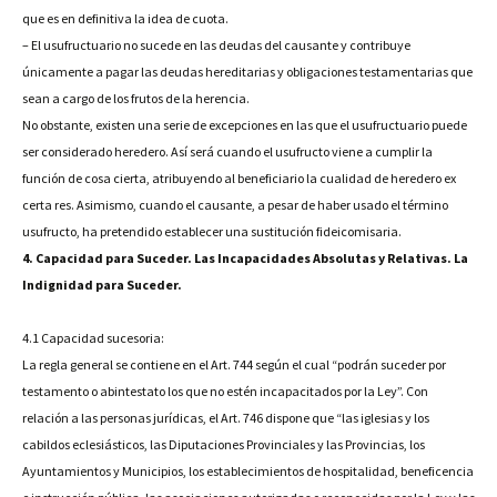
que es en definitiva la idea de cuota.
– El usufructuario no sucede en las deudas del causante y contribuye
únicamente a pagar las deudas hereditarias y obligaciones testamentarias que
sean a cargo de los frutos de la herencia.
No obstante, existen una serie de excepciones en las que el usufructuario puede
ser considerado heredero. Así será cuando el usufructo viene a cumplir la
función de cosa cierta, atribuyendo al beneficiario la cualidad de heredero ex
certa res. Asimismo, cuando el causante, a pesar de haber usado el término
usufructo, ha pretendido establecer una sustitución fideicomisaria.
4. Capacidad para Suceder. Las Incapacidades Absolutas y Relativas. La
Indignidad para Suceder.
4.1 Capacidad sucesoria:
La regla general se contiene en el Art. 744 según el cual “podrán suceder por
testamento o abintestato los que no estén incapacitados por la Ley”. Con
relación a las personas jurídicas, el Art. 746 dispone que “las iglesias y los
cabildos eclesiásticos, las Diputaciones Provinciales y las Provincias, los
Ayuntamientos y Municipios, los establecimientos de hospitalidad, beneficencia