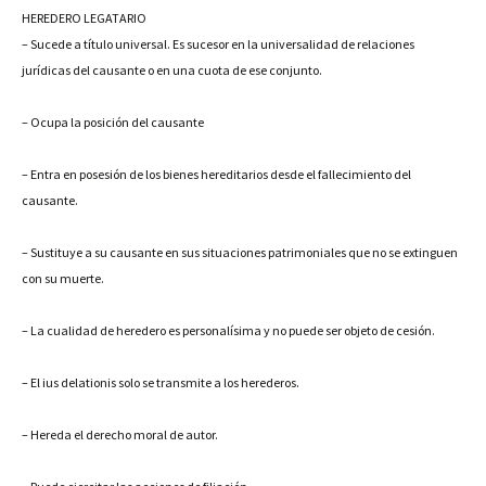
HEREDERO LEGATARIO
– Sucede a título universal. Es sucesor en la universalidad de relaciones
jurídicas del causante o en una cuota de ese conjunto.
– Ocupa la posición del causante
– Entra en posesión de los bienes hereditarios desde el fallecimiento del
causante.
– Sustituye a su causante en sus situaciones patrimoniales que no se extinguen
con su muerte.
– La cualidad de heredero es personalísima y no puede ser objeto de cesión.
– El ius delationis solo se transmite a los herederos.
– Hereda el derecho moral de autor.