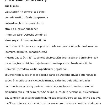
1. La Sucesión “Mortis Causa” y
sus Clases.
La sucesión “in genere” se define
como la sustitución de una persona
en los derechos transmisibles de
otra. La sucesión puede ser:
– Inter Vivos: en Derecho común es
siempre y exclusivamente a título
particular. Dicha sucesión se produce en las adquisiciones a título derivativo
(compra, permuta, donación, etc.)
– Mortis Causa (Art. 33): supone la subrogación de una persona en los bienes y
derechos,
transmisibles, dejados a su muerte por otra. Puede ser a título
universal (heredero) o a título particular (legatario).
El Derecho de sucesiones es aquella parte del Derecho privado que regula la
sucesión mortis causa y, especialmente, el destino de las titularidades
patrimoniales activas y pasivas de una persona tras su muerte, que no se
extinguen con su fallecimiento. Se ocupa, pues, de la persona que sucederá al
causante en todas las relaciones jurídicas de las que era sujeto, activo o pasivo.
La CE considera a la sucesión mortis causa como un valor constitucionalmente