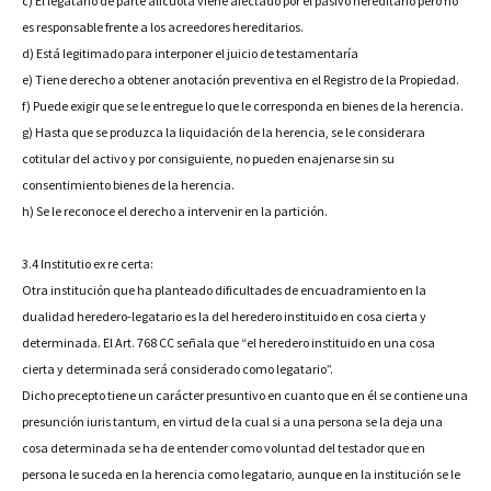
c) El legatario de parte alícuota viene afectado por el pasivo hereditario pero no
es responsable frente a los acreedores hereditarios.
d) Está legitimado para interponer el juicio de testamentaría
e) Tiene derecho a obtener anotación preventiva en el Registro de la Propiedad.
f) Puede exigir que se le entregue lo que le corresponda en bienes de la herencia.
g) Hasta que se produzca la liquidación de la herencia, se le considerara
cotitular del activo y por consiguiente, no pueden enajenarse sin su
consentimiento bienes de la herencia.
h) Se le reconoce el derecho a intervenir en la partición.
3.4 Institutio ex re certa:
Otra institución que ha planteado dificultades de encuadramiento en la
dualidad heredero-legatario es la del heredero instituido en cosa cierta y
determinada. El Art. 768 CC señala que “el heredero instituido en una cosa
cierta y determinada será considerado como legatario”.
Dicho precepto tiene un carácter presuntivo en cuanto que en él se contiene una
presunción iuris tantum, en virtud de la cual si a una persona se la deja una
cosa determinada se ha de entender como voluntad del testador que en
persona le suceda en la herencia como legatario, aunque en la institución se le