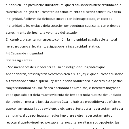
fundan en una presunción iuris tantum; que el causante hubiese excluido de la
sucesión al indigno si hubiese tenido conocimiento del hecho constitutivo de la
indignidad. A diferencia de lo que sucede con la incapacidad, en caso de
indignidad la ley excluye de la sucesión por aventurar cual sería, con el debido
conocimiento del hecho, la voluntad del testador.
En cambio, presentan un aspecto común: la indignidad es aplicable tanto al
heredero como al legatario, al igual que la incapacidad relativa.
4.6 Causas de Indignidad
Son las siguientes:
– Son incapaces de suceder por causa de indignidad: los padres que
abandonaren, prostituyeren o corrompieren a sus hijos, el que hubiese acusador
al testador de delito al que la Ley señale pena no inferior a la de presidio o prisión
mayor cuando la acusación sea declarada calumniosa, el heredero mayor de
edad que sabedor de la muerte violenta del testador no la hubiese denunciado
dentro de un mes a la justicia cuando ésta no hubiera procedido ya de oficio, el
que con amenaza fraude o violencia obligare al testador a hacer testamento o a
cambiarlo, el que por iguales medios impidiere a otro hacer testamento o
revocar el que tuviese hecho o suplantare ocultare o alterare otro posterior, las