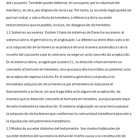
del causante. También puede deferirse, en una parte, por la voluntad del
hombre y, en otra, por disposición de la Ley. Por tanto, la sucesión legal puede ser
parcial o total, y solo a título de heredero, a diferencia de la sucesión
testamentaria que es posible, incluso, sin designación de heredero.
1.2 Sistemas sucesorios: Existen 3 tipos de sistemas de Derecho sucesorio: el
sistema latino, el germánico y el anglosajón. La diferencia entre ellos radica en
si la adquisición de la herencia se produce de una manera automática con la
muerte del causante o por el contrario, se exige un acto concreto de aceptación.
En el sistema latino, acogido por nuestro CC, la delación o llamamiento no
convierte al llamado en heredero, sino que para ello hace falta un posterior acto
de aceptación expreso o tácito. En el sistema germánico se produce la
inmediata adquisición de la herencia por el heredero al realizarse el
llamamiento a su favor, sin que haga falta acto alguno de aceptación, de
manera que la delación convierte al llamado en heredero, aunque puede dejar
de serlo mediante la repudiación. El sistema anglosajón se caracteriza porque
la adquisición de los bienes que conforman la comunidad hereditaria precede a
la liquidación del patrimonio hereditario.
1.3 Modos de suceder distintos del testamento: Son modos habituales de
suceder distintos del sucesorio la donación mortis causa y la constitución de