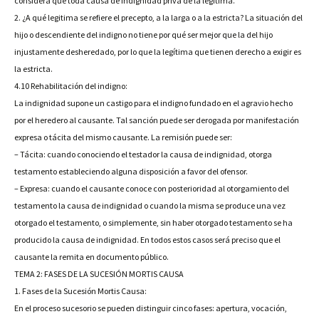
considera que toda causa de indignidad priva de la legítima.
2. ¿A qué legitima se refiere el precepto, a la larga o a la estricta? La situación del
hijo o descendiente del indigno no tiene por qué ser mejor que la del hijo
injustamente desheredado, por lo que la legítima que tienen derecho a exigir es
la estricta.
4.10 Rehabilitación del indigno:
La indignidad supone un castigo para el indigno fundado en el agravio hecho
por el heredero al causante. Tal sanción puede ser derogada por manifestación
expresa o tácita del mismo causante. La remisión puede ser:
– Tácita: cuando conociendo el testador la causa de indignidad, otorga
testamento estableciendo alguna disposición a favor del ofensor.
– Expresa: cuando el causante conoce con posterioridad al otorgamiento del
testamento la causa de indignidad o cuando la misma se produce una vez
otorgado el testamento, o simplemente, sin haber otorgado testamento se ha
producido la causa de indignidad. En todos estos casos será preciso que el
causante la remita en documento público.
TEMA 2: FASES DE LA SUCESIÓN MORTIS CAUSA
1. Fases de la Sucesión Mortis Causa:
En el proceso sucesorio se pueden distinguir cinco fases: apertura, vocación,