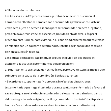
4.3 Incapacidades relativas:
Los Arts. 752 a 754 CC prevén varios supuestos de relaciones que unen al
llamado con el testador. También son denominadas prohibiciones. Existe un
verdadero sujeto de derecho, idóneo para ser nombrado heredero o legatario,
pero debido a circunstancias especiales, ha sido objeto de exclusión por el
ordenamiento jurídico, para evitar que su capacidad general produzca efectos
en relación con un causante determinado. Este tipo de incapacidades solo se
dan en la sucesión testada.
Las causas de incapacidad relativas se pueden dividir en dos grupos en
atención a las causas determinantes de la prohibición:
1. Se fundan en la existencia de hechos lícitos, pero cuya existencia implica que
se incurre en la causa de la prohibición. Son las siguientes:
– Sacerdotes y sus parientes: “No producirán efecto las disposiciones
testamentarias que haga el testador durante su última enfermedad a favor del
sacerdote que en ella le hubiere confesado, de los parientes del mismo dentro
del cuarto grado, o de su iglesia, cabildo, comunidad o instituto”. (la disposición
hecha a favor del sacerdote es válida si éste fuera pariente del testador).