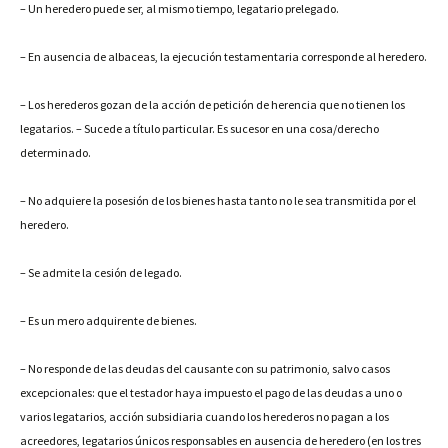
– Un heredero puede ser, al mismo tiempo, legatario prelegado.
– En ausencia de albaceas, la ejecución testamentaria corresponde al heredero.
– Los herederos gozan de la acción de petición de herencia que no tienen los
legatarios. – Sucede a título particular. Es sucesor en una cosa/derecho
determinado.
– No adquiere la posesión de los bienes hasta tanto no le sea transmitida por el
heredero.
– Se admite la cesión de legado.
– Es un mero adquirente de bienes.
– No responde de las deudas del causante con su patrimonio, salvo casos
excepcionales: que el testador haya impuesto el pago de las deudas a uno o
varios legatarios, acción subsidiaria cuando los herederos no pagan a los
acreedores, legatarios únicos responsables en ausencia de heredero (en los tres