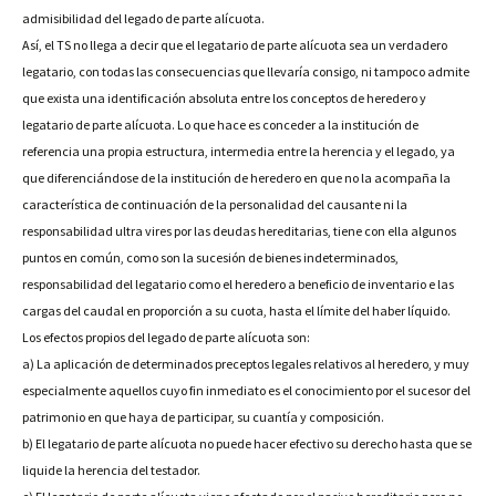
admisibilidad del legado de parte alícuota.
Así, el TS no llega a decir que el legatario de parte alícuota sea un verdadero
legatario, con todas las consecuencias que llevaría consigo, ni tampoco admite
que exista una identificación absoluta entre los conceptos de heredero y
legatario de parte alícuota. Lo que hace es conceder a la institución de
referencia una propia estructura, intermedia entre la herencia y el legado, ya
que diferenciándose de la institución de heredero en que no la acompaña la
característica de continuación de la personalidad del causante ni la
responsabilidad ultra vires por las deudas hereditarias, tiene con ella algunos
puntos en común, como son la sucesión de bienes indeterminados,
responsabilidad del legatario como el heredero a beneficio de inventario e las
cargas del caudal en proporción a su cuota, hasta el límite del haber líquido.
Los efectos propios del legado de parte alícuota son:
a) La aplicación de determinados preceptos legales relativos al heredero, y muy
especialmente aquellos cuyo fin inmediato es el conocimiento por el sucesor del
patrimonio en que haya de participar, su cuantía y composición.
b) El legatario de parte alícuota no puede hacer efectivo su derecho hasta que se
liquide la herencia del testador.