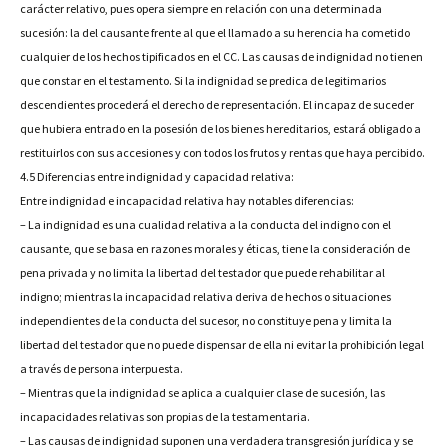
carácter relativo, pues opera siempre en relación con una determinada
sucesión: la del causante frente al que el llamado a su herencia ha cometido
cualquier de los hechos tipificados en el CC. Las causas de indignidad no tienen
que constar en el testamento. Si la indignidad se predica de legitimarios
descendientes procederá el derecho de representación. El incapaz de suceder
que hubiera entrado en la posesión de los bienes hereditarios, estará obligado a
restituirlos con sus accesiones y con todos los frutos y rentas que haya percibido.
4.5 Diferencias entre indignidad y capacidad relativa:
Entre indignidad e incapacidad relativa hay notables diferencias:
– La indignidad es una cualidad relativa a la conducta del indigno con el
causante, que se basa en razones morales y éticas, tiene la consideración de
pena privada y no limita la libertad del testador que puede rehabilitar al
indigno; mientras la incapacidad relativa deriva de hechos o situaciones
independientes de la conducta del sucesor, no constituye pena y limita la
libertad del testador que no puede dispensar de ella ni evitar la prohibición legal
a través de persona interpuesta.
– Mientras que la indignidad se aplica a cualquier clase de sucesión, las
incapacidades relativas son propias de la testamentaria.
– Las causas de indignidad suponen una verdadera transgresión jurídica y se