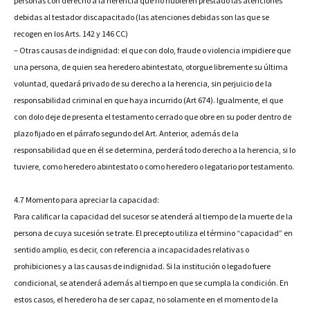
personas con derecho a la herencia que no hubieren prestado las atenciones
debidas al testador discapacitado (las atenciones debidas son las que se
recogen en los Arts. 142 y 146 CC)
– Otras causas de indignidad: el que con dolo, fraude o violencia impidiere que
una persona, de quien sea heredero abintestato, otorgue libremente su última
voluntad, quedará privado de su derecho a la herencia, sin perjuicio de la
responsabilidad criminal en que haya incurrido (Art 674). Igualmente, el que
con dolo deje de presenta el testamento cerrado que obre en su poder dentro de
plazo fijado en el párrafo segundo del Art. Anterior, además de la
responsabilidad que en él se determina, perderá todo derecho a la herencia, si lo
tuviere, como heredero abintestato o como heredero o legatario por testamento.
4.7 Momento para apreciar la capacidad:
Para calificar la capacidad del sucesor se atenderá al tiempo de la muerte de la
persona de cuya sucesión se trate. El precepto utiliza el término “capacidad” en
sentido amplio, es decir, con referencia a incapacidades relativas o
prohibiciones y a las causas de indignidad. Si la institución o legado fuere
condicional, se atenderá además al tiempo en que se cumpla la condición. En
estos casos, el heredero ha de ser capaz, no solamente en el momento de la