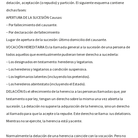
delación, aceptación (o repudio) y partición. El siguiente esquema contiene
dichas fases:
APERTURA DE LA SUCESIÓN Causas:
– Por fallecimiento del causante.
– Por declaración de fallecimiento
Lugar de apertura de la sucesión: último domicilio del causante.
VOCACIÓN HEREDITARIA Es la llamada general a la sucesión de una persona de
todos aquellos que eventualmente pudieran tener derecho a sucederla:
– Los designados en testamento: herederos y legatarios.
– Los herederos y legatarios a condición suspensiva.
– Los legitimarios latentes (incluyendo los preteridos).
– Los herederos abintestato (incluyendo el Estado).
DELACIÓN Es el ofrecimiento de la herencia a las personas llamadas que, por
testamento o por ley, tengan un derecho sobre la misma una vez abierta la
sucesión. La delación no supone la adquisición de la herencia, sino un derecho
al llamado para que la acepte o la repudie. Este derecho se llama: ius delationis.
Mientras no se ejercite, la herencia está yacente.
Normalmente la delación de una herencia coincide con la vocación. Pero no