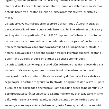
legítima, pues serán los llamados por la Ley para recibir la herencia. Pero sí
plantea dificultades en la sucesión testamentaria. Para determinar si estamos
ante un heredero o legatario puede acudirse a las tesis objetiva, subjetiva y
mixta.
La tesis objetiva estima que el heredero será el llamado a título universal, es
decir, a la totalidad de una cuota de la herencia. Será heredero si es universal y
será legatario si es particular. El Art. 768 CC dispone que “el heredero instituido
en cosa cierta y determinada será considerada como legatario”. Por tanto, será
heredero quien haya sido llamado a la totalidad o a una parte alícuota de la
herencia, haya sido o no designado o no heredero. Mientras que será legatario
quien haya sido designado como titular de bienes determinados.
La tesis subjetiva sostiene que la condición de heredero legatario depende de la
voluntad del causante, aunque no use el término heredero, conforme al
principio de que la voluntad del testador es la Ley de Sucesión. Esta es la tesis
seguida por la doctrina mayoritaria. Dentro de la dogmática de nuestro CC, para
que pueda ser calificado de heredero el llamado a una sucesión ha de reunir un
doble requisito: carácter universal del llamamiento y que tenga lugar el mismo
a título de herencia y no de legado, es decir, voluntad evidente de asignar el
sucesor, el nombre y carácter de heredero, de tal forma que si el primer requisito