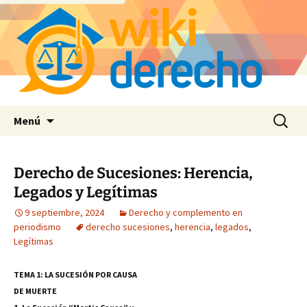
Saltar
Buscar:
Menú
al
contenido
Derecho de Sucesiones: Herencia,
Legados y Legítimas
9 septiembre, 2024
Derecho y complemento en
periodismo
derecho sucesiones
,
herencia
,
legados
,
Legítimas
TEMA 1: LA SUCESIÓN POR CAUSA
DE MUERTE