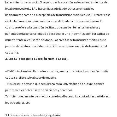
fallecimiento de un socio. El segundo es la sucesión en los arrendamientos de
local de negocio (La LAU ha configurado los derechos arrendaticios
básicamente como no susceptibles de transmisión mortis causa). El tercer caso
es el relativo a la sucesión mortis causa de los derechos personalísimos. El
cuarto se refiere a la cuestión del título que pueden tener los herederos y
parientes de la persona fallecida para cobrar una indemnización por causa de
muerte frente al causante del daño. Los créditos se transmiten mortis causa
pero no el crédito a una indemnización como consecuencia de la muerte del
causante.
3. Los Sujetos de la Sucesión Mortis Causa.
– El difunto: también llamado causante, auctor o de cuius. La sucesión mortis
causa se refiere solo al caso de muerte.
– El sucesor: o persona que se subroga en la universalidad de las relaciones
patrimoniales del causante o en bienes y derechos.
También pueden intervenir otros como los albaceas, los contadores partidores,
los acreedores, etc.
3.1 Diferencias entre heredero y legatario: