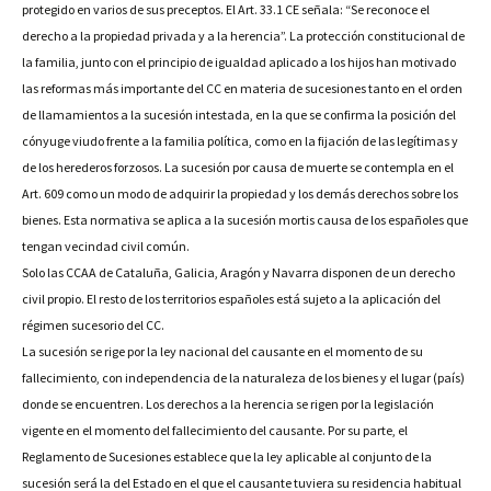
protegido en varios de sus preceptos. El Art. 33.1 CE señala: “Se reconoce el
derecho a la propiedad privada y a la herencia”. La protección constitucional de
la familia, junto con el principio de igualdad aplicado a los hijos han motivado
las reformas más importante del CC en materia de sucesiones tanto en el orden
de llamamientos a la sucesión intestada, en la que se confirma la posición del
cónyuge viudo frente a la familia política, como en la fijación de las legítimas y
de los herederos forzosos. La sucesión por causa de muerte se contempla en el
Art. 609 como un modo de adquirir la propiedad y los demás derechos sobre los
bienes. Esta normativa se aplica a la sucesión mortis causa de los españoles que
tengan vecindad civil común.
Solo las CCAA de Cataluña, Galicia, Aragón y Navarra disponen de un derecho
civil propio. El resto de los territorios españoles está sujeto a la aplicación del
régimen sucesorio del CC.
La sucesión se rige por la ley nacional del causante en el momento de su
fallecimiento, con independencia de la naturaleza de los bienes y el lugar (país)
donde se encuentren. Los derechos a la herencia se rigen por la legislación
vigente en el momento del fallecimiento del causante. Por su parte, el
Reglamento de Sucesiones establece que la ley aplicable al conjunto de la
sucesión será la del Estado en el que el causante tuviera su residencia habitual