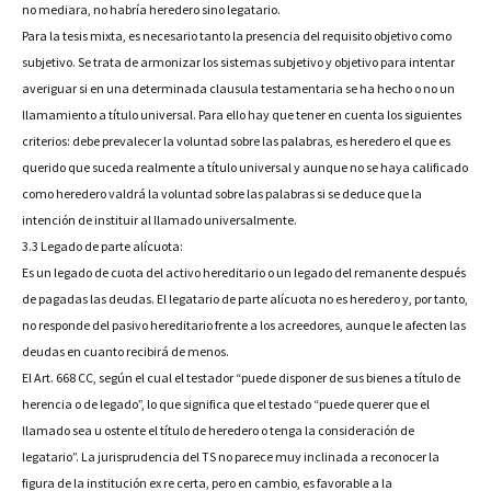
no mediara, no habría heredero sino legatario.
Para la tesis mixta, es necesario tanto la presencia del requisito objetivo como
subjetivo. Se trata de armonizar los sistemas subjetivo y objetivo para intentar
averiguar si en una determinada clausula testamentaria se ha hecho o no un
llamamiento a título universal. Para ello hay que tener en cuenta los siguientes
criterios: debe prevalecer la voluntad sobre las palabras, es heredero el que es
querido que suceda realmente a título universal y aunque no se haya calificado
como heredero valdrá la voluntad sobre las palabras si se deduce que la
intención de instituir al llamado universalmente.
3.3 Legado de parte alícuota:
Es un legado de cuota del activo hereditario o un legado del remanente después
de pagadas las deudas. El legatario de parte alícuota no es heredero y, por tanto,
no responde del pasivo hereditario frente a los acreedores, aunque le afecten las
deudas en cuanto recibirá de menos.
El Art. 668 CC, según el cual el testador “puede disponer de sus bienes a título de
herencia o de legado”, lo que significa que el testado “puede querer que el
llamado sea u ostente el título de heredero o tenga la consideración de
legatario”. La jurisprudencia del TS no parece muy inclinada a reconocer la
figura de la institución ex re certa, pero en cambio, es favorable a la