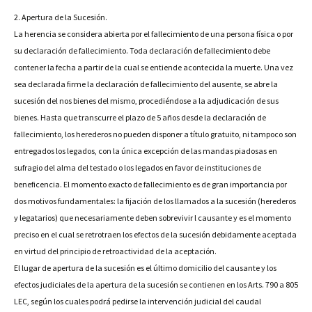
2. Apertura de la Sucesión.
La herencia se considera abierta por el fallecimiento de una persona física o por
su declaración de fallecimiento. Toda declaración de fallecimiento debe
contener la fecha a partir de la cual se entiende acontecida la muerte. Una vez
sea declarada firme la declaración de fallecimiento del ausente, se abre la
sucesión del nos bienes del mismo, procediéndose a la adjudicación de sus
bienes. Hasta que transcurre el plazo de 5 años desde la declaración de
fallecimiento, los herederos no pueden disponer a título gratuito, ni tampoco son
entregados los legados, con la única excepción de las mandas piadosas en
sufragio del alma del testado o los legados en favor de instituciones de
beneficencia. El momento exacto de fallecimiento es de gran importancia por
dos motivos fundamentales: la fijación de los llamados a la sucesión (herederos
y legatarios) que necesariamente deben sobrevivir l causante y es el momento
preciso en el cual se retrotraen los efectos de la sucesión debidamente aceptada
en virtud del principio de retroactividad de la aceptación.
El lugar de apertura de la sucesión es el último domicilio del causante y los
efectos judiciales de la apertura de la sucesión se contienen en los Arts. 790 a 805
LEC, según los cuales podrá pedirse la intervención judicial del caudal