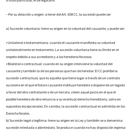
a título particular, el de legatario.
– Por su delación u origen: a tenor del Art. 658 CC, la sucesión puede ser
a) Sucesión voluntaria: tiene su origen en la voluntad del causante, y puede ser:
• Unilateral o testamentaria: cuando el causante manifiesta su voluntad
unilateralmente en testamento. La sucesión voluntaria tiene su límite en el
respeto debido a sus acreedores y a los herederos forzosos.
• Bilateral o contractual: cuando en su origen interviene la voluntad del
causante y también la de las personas que han de heredar. El CC prohíbe la
sucesión contractual, que es aquella que tiene lugar a través de un contrato
sucesorio en el que el futuro causante instituye heredero o dispone de un legado
a favor del otro contratante o de un tercero, o bien aquel pacto en el que el
posible heredero de otro renuncia a su eventual derecho hereditario, salvo en
supuestos excepcionales. En cambio, la sucesión contractual es admitida en los
Derecho forales.
b) Sucesión legal o legítima: tiene su origen en la Ley y también se a denomina
sucesión intestada o abintestato. Se produce cuando no hay disposición expresa