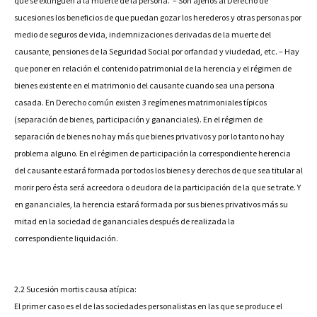
que se extinguen a la muerte de la persona. – Son ajenos al Derecho de
sucesiones los beneficios de que puedan gozar los herederos y otras personas por
medio de seguros de vida, indemnizaciones derivadas de la muerte del
causante, pensiones de la Seguridad Social por orfandad y viudedad, etc. – Hay
que poner en relación el contenido patrimonial de la herencia y el régimen de
bienes existente en el matrimonio del causante cuando sea una persona
casada. En Derecho común existen 3 regímenes matrimoniales típicos
(separación de bienes, participación y gananciales). En el régimen de
separación de bienes no hay más que bienes privativos y por lo tanto no hay
problema alguno. En el régimen de participación la correspondiente herencia
del causante estará formada por todos los bienes y derechos de que sea titular al
morir pero ésta será acreedora o deudora de la participación de la que se trate. Y
en gananciales, la
herencia estará formada por sus bienes privativos más su
mitad en la sociedad de gananciales después de realizada la
correspondiente liquidación.
2.2 Sucesión mortis causa atípica:
El primer caso es el de las sociedades personalistas en las que se produce el