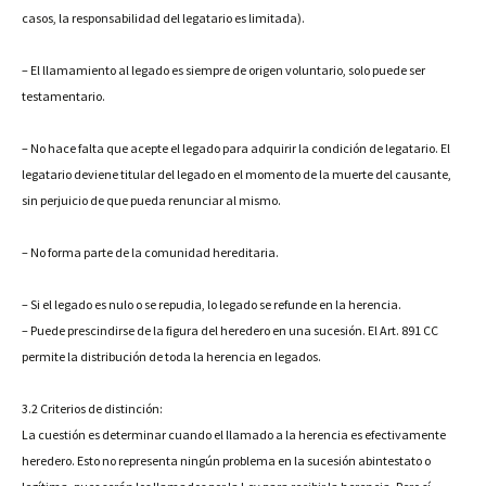
casos, la responsabilidad del legatario es limitada).
– El llamamiento al legado es siempre de origen voluntario, solo puede ser
testamentario.
– No hace falta que acepte el legado para adquirir la condición de legatario. El
legatario deviene titular del legado en el momento de la muerte del causante,
sin perjuicio de que pueda renunciar al mismo.
– No forma parte de la comunidad hereditaria.
– Si el legado es nulo o se repudia, lo legado se refunde en la herencia.
– Puede prescindirse de la figura del heredero en una sucesión. El Art. 891 CC
permite la distribución de toda la herencia en legados.
3.2 Criterios de distinción:
La cuestión es determinar cuando el llamado a la herencia es efectivamente
heredero. Esto no representa ningún problema en la sucesión abintestato o