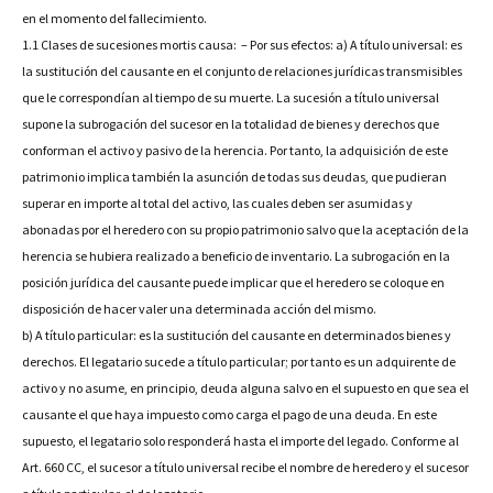
en el momento del fallecimiento.
1.1 Clases de sucesiones mortis causa: – Por sus efectos:
a) A título universal: es
la sustitución del causante en el conjunto de relaciones jurídicas transmisibles
que le correspondían al tiempo de su muerte. La sucesión a título universal
supone la subrogación del sucesor en la totalidad de bienes y derechos que
conforman el activo y pasivo de la herencia. Por tanto, la adquisición de este
patrimonio implica también la asunción de todas sus deudas, que pudieran
superar en importe al total del activo, las cuales deben ser asumidas y
abonadas por el heredero con su propio patrimonio salvo que la aceptación de la
herencia se hubiera realizado a beneficio de inventario. La subrogación en la
posición jurídica del causante puede implicar que el heredero se coloque en
disposición de hacer valer una determinada acción del mismo.
b) A título particular: es la sustitución del causante en determinados bienes y
derechos. El legatario sucede a título particular; por tanto es un adquirente de
activo y no asume, en principio, deuda alguna salvo en el supuesto en que sea el
causante el que haya impuesto como carga el pago de una deuda. En este
supuesto, el legatario solo responderá hasta el importe del legado. Conforme al
Art. 660 CC, el sucesor a título universal recibe el nombre de heredero y el sucesor