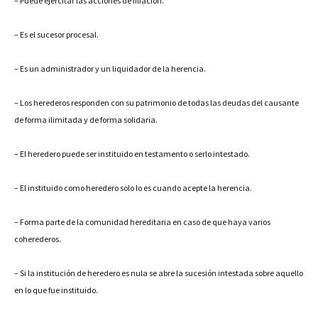
– Puede ejercitar las acciones de filiación.
– Es el sucesor procesal.
– Es un administrador y un liquidador de la herencia.
– Los herederos responden con su patrimonio de todas las deudas del causante
de forma ilimitada y de forma solidaria.
– El heredero puede ser instituido en testamento o serlo intestado.
– El instituido como heredero solo lo es cuando acepte la herencia.
– Forma parte de la comunidad hereditaria en caso de que haya varios
coherederos.
– Si la institución de heredero es nula se abre la sucesión intestada sobre aquello
en lo que fue instituido.