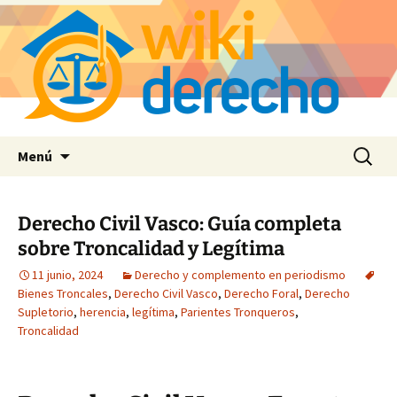
Saltar
Buscar:
Menú
al
contenido
Derecho Civil Vasco: Guía completa
sobre Troncalidad y Legítima
11 junio, 2024
Derecho y complemento en periodismo
Bienes Troncales
,
Derecho Civil Vasco
,
Derecho Foral
,
Derecho
Supletorio
,
herencia
,
legítima
,
Parientes Tronqueros
,
Troncalidad