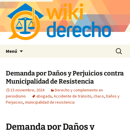
Saltar
Buscar:
Menú
al
contenido
Demanda por Daños y Perjuicios contra
Municipalidad de Resistencia
15 noviembre, 2024
Derecho y complemento en
periodismo
abogada
,
Accidente de tránsito
,
chaco
,
Daños y
Perjuicios
,
municipalidad de resistencia
Demanda por Daños y