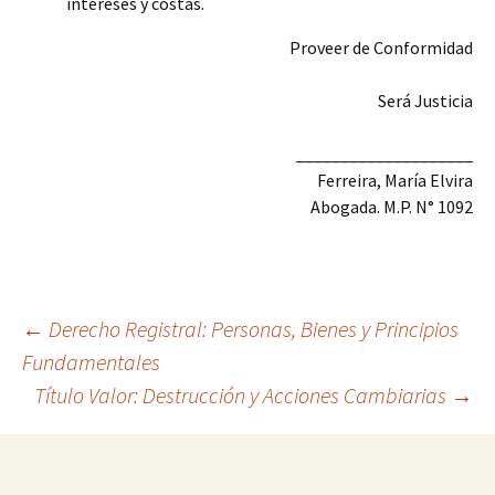
intereses y costas.
Proveer de Conformidad
Será Justicia
____________________
Ferreira, María Elvira
Abogada. M.P. N° 1092
Navegación
←
Derecho Registral: Personas, Bienes y Principios
Fundamentales
Título Valor: Destrucción y Acciones Cambiarias
→
de
entradas