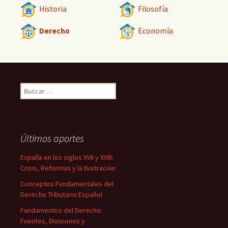
Historia
Filosofía
Derecho
Economía
Buscar:
Últimos aportes
España en los siglos XVII y XVIII:
Crisis, Reformas y la Ilustración
Conceptos Fundamentales del
Derecho Tributario Español
Fundamentos del Derecho:
Fuentes, Divisiones y