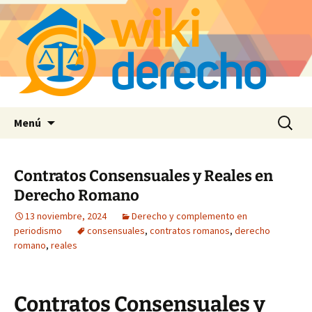
Saltar
Buscar:
Menú
al
contenido
Contratos Consensuales y Reales en
Derecho Romano
13 noviembre, 2024
Derecho y complemento en
periodismo
consensuales
,
contratos romanos
,
derecho
romano
,
reales
Contratos Consensuales y